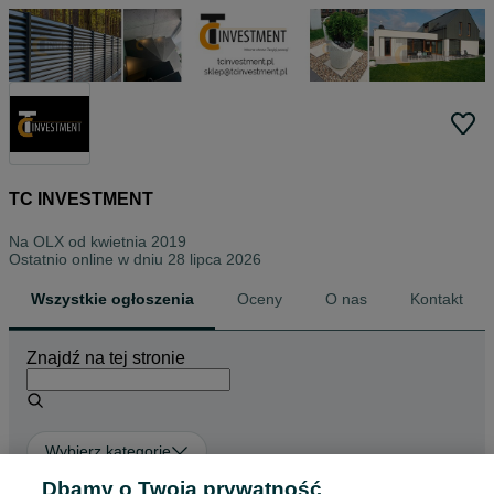
TC INVESTMENT
Na OLX od
kwietnia 2019
Ostatnio online w dniu 28 lipca 2026
Wszystkie ogłoszenia
Oceny
O nas
Kontakt
Znajdź na tej stronie
Wybierz kategorię
Dbamy o Twoją prywatność